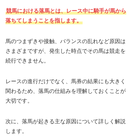
競馬における落馬とは、レース中に騎手が馬から
落ちてしまうことを指します。
馬のつまずきや接触、バランスの乱れなど原因は
さまざまですが、発生した時点でその馬は競走を
続行できません。
レースの進行だけでなく、馬券の結果にも大きく
関わるため、落馬の仕組みを理解しておくことが
大切です。
次に、落馬が起きる主な原因について詳しく解説
します。