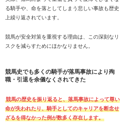
る騎手や、命を落としてしまう悲しい事故も歴史
上繰り返されています。
競馬が安全対策を重視する理由は、この深刻なリ
スクを減らすためにほかなりません。
競馬史でも多くの騎手が落馬事故により殉
職・引退を余儀なくされてきた
競馬の歴史を振り返ると、落馬事故によって尊い
命が失われたり、騎手としてのキャリアを断念せ
ざるを得なかった例が数多く存在します。