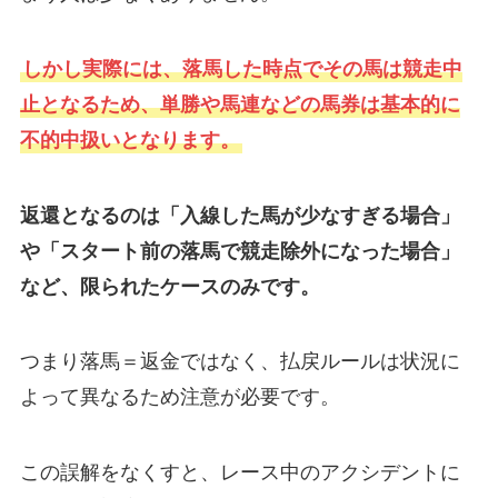
しかし実際には、落馬した時点でその馬は競走中
止となるため、単勝や馬連などの馬券は基本的に
不的中扱いとなります。
返還となるのは「入線した馬が少なすぎる場合」
や「スタート前の落馬で競走除外になった場合」
など、限られたケースのみです。
つまり落馬＝返金ではなく、払戻ルールは状況に
よって異なるため注意が必要です。
この誤解をなくすと、レース中のアクシデントに