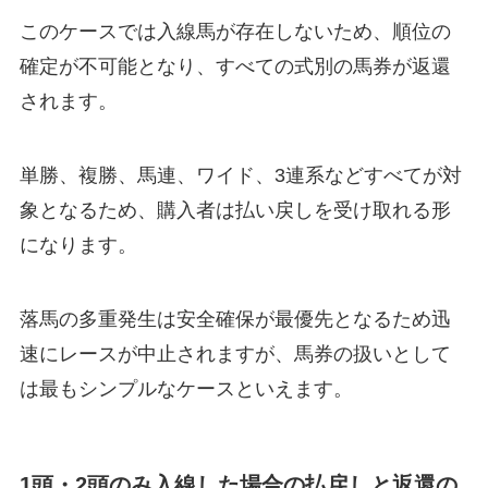
このケースでは入線馬が存在しないため、順位の
確定が不可能となり、すべての式別の馬券が返還
されます。
単勝、複勝、馬連、ワイド、3連系などすべてが対
象となるため、購入者は払い戻しを受け取れる形
になります。
落馬の多重発生は安全確保が最優先となるため迅
速にレースが中止されますが、馬券の扱いとして
は最もシンプルなケースといえます。
1頭・2頭のみ入線した場合の払戻しと返還の