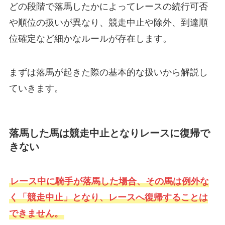
どの段階で落馬したかによってレースの続行可否
や順位の扱いが異なり、競走中止や除外、到達順
位確定など細かなルールが存在します。
まずは落馬が起きた際の基本的な扱いから解説し
ていきます。
落馬した馬は競走中止となりレースに復帰で
きない
レース中に騎手が落馬した場合、その馬は例外な
く「競走中止」となり、レースへ復帰することは
できません。