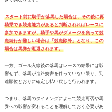
スタート前に騎手が落馬した場合は、その後に再
騎乗でき競走能力があると判断されればレースに
参加できますが、騎手や馬がダメージを負って競
走続行が難しい場合は「競走除外」となり、この
場合は馬券が返還されます。
一方、ゴール入線後の落馬はレースの結果には影
響せず、落馬が進路妨害を伴っていない限り、到
達順位どおりに確定し払い戻しも行われます。
つまり、落馬のタイミングによって競走可否や馬
券への影響が変わることを理解しておく必要があ