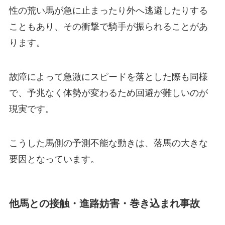
性の荒い馬が急に止まったり外へ逃避したりする
こともあり、その衝撃で騎手が振られることがあ
ります。
故障によって急激にスピードを落とした際も同様
で、予兆なく体勢が変わるため回避が難しいのが
現実です。
こうした馬側の予測不能な動きは、落馬の大きな
要因となっています。
他馬との接触・進路妨害・巻き込まれ事故