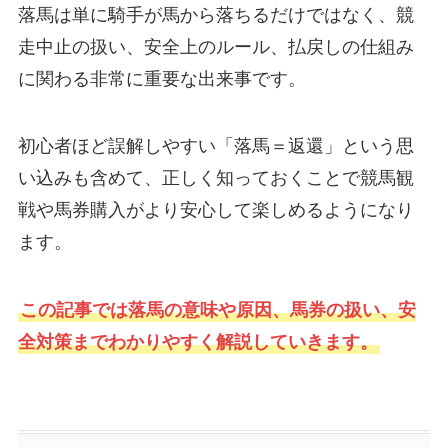
落馬は単に騎手が馬から落ちるだけではなく、競
走中止の扱い、安全上のルール、払戻しの仕組み
に関わる非常に重要な出来事です。
初心者ほど誤解しやすい「落馬＝返還」という思
い込みも含めて、正しく知っておくことで競馬観
戦や馬券購入がより安心して楽しめるようになり
ます。
この記事では落馬の意味や原因、馬券の扱い、安
全対策までわかりやすく解説していきます。