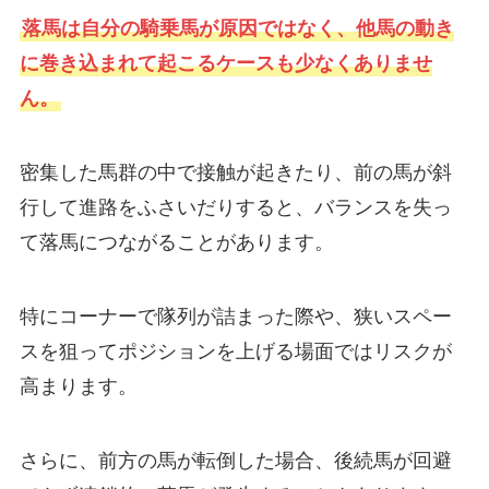
落馬は自分の騎乗馬が原因ではなく、他馬の動き
に巻き込まれて起こるケースも少なくありませ
ん。
密集した馬群の中で接触が起きたり、前の馬が斜
行して進路をふさいだりすると、バランスを失っ
て落馬につながることがあります。
特にコーナーで隊列が詰まった際や、狭いスペー
スを狙ってポジションを上げる場面ではリスクが
高まります。
さらに、前方の馬が転倒した場合、後続馬が回避