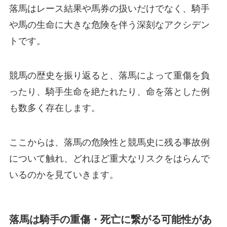
落馬はレース結果や馬券の扱いだけでなく、騎手
や馬の生命に大きな危険を伴う深刻なアクシデン
トです。
競馬の歴史を振り返ると、落馬によって重傷を負
ったり、騎手生命を絶たれたり、命を落とした例
も数多く存在します。
ここからは、落馬の危険性と競馬史に残る事故例
について触れ、どれほど重大なリスクをはらんで
いるのかを見ていきます。
落馬は騎手の重傷・死亡に繋がる可能性があ