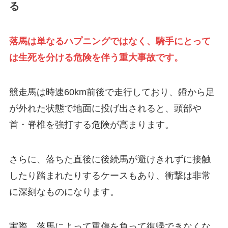
る
落馬は単なるハプニングではなく、騎手にとって
は生死を分ける危険を伴う重大事故です。
競走馬は時速60km前後で走行しており、鐙から足
が外れた状態で地面に投げ出されると、頭部や
首・脊椎を強打する危険が高まります。
さらに、落ちた直後に後続馬が避けきれずに接触
したり踏まれたりするケースもあり、衝撃は非常
に深刻なものになります。
実際、落馬によって重傷を負って復帰できなくな