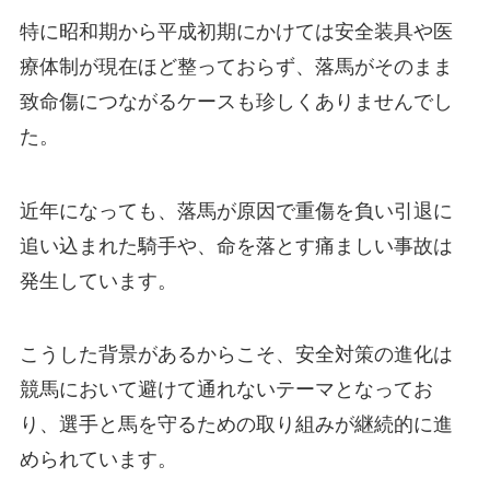
特に昭和期から平成初期にかけては安全装具や医
療体制が現在ほど整っておらず、落馬がそのまま
致命傷につながるケースも珍しくありませんでし
た。
近年になっても、落馬が原因で重傷を負い引退に
追い込まれた騎手や、命を落とす痛ましい事故は
発生しています。
こうした背景があるからこそ、安全対策の進化は
競馬において避けて通れないテーマとなってお
り、選手と馬を守るための取り組みが継続的に進
められています。