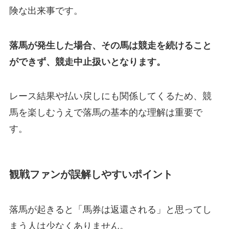
険な出来事です。
落馬が発生した場合、その馬は競走を続けること
ができず、競走中止扱いとなります。
レース結果や払い戻しにも関係してくるため、競
馬を楽しむうえで落馬の基本的な理解は重要で
す。
観戦ファンが誤解しやすいポイント
落馬が起きると「馬券は返還される」と思ってし
まう人は少なくありません。