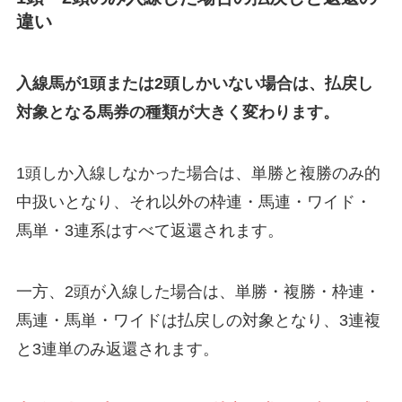
違い
入線馬が1頭または2頭しかいない場合は、払戻し
対象となる馬券の種類が大きく変わります。
1頭しか入線しなかった場合は、単勝と複勝のみ的
中扱いとなり、それ以外の枠連・馬連・ワイド・
馬単・3連系はすべて返還されます。
一方、2頭が入線した場合は、単勝・複勝・枠連・
馬連・馬単・ワイドは払戻しの対象となり、3連複
と3連単のみ返還されます。