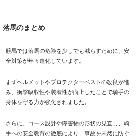
落馬のまとめ
競馬では落馬の危険を少しでも減らすために、安
全対策が年々進化しています。
まずヘルメットやプロテクターベストの改良が進
み、衝撃吸収性や装着性が向上したことで騎手の
身体を守る力が強化されました。
さらに、コース設計や障害物の形状の見直し、騎
手への安全教育の徹底により、事故を未然に防ぐ