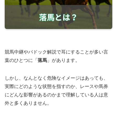
競馬中継やパドック解説で耳にすることが多い言
葉のひとつに「
落馬
」があります。
しかし、なんとなく危険なイメージはあっても、
実際にどのような状態を指すのか、レースや馬券
にどんな影響があるのかまで理解している人は意
外と多くありません。