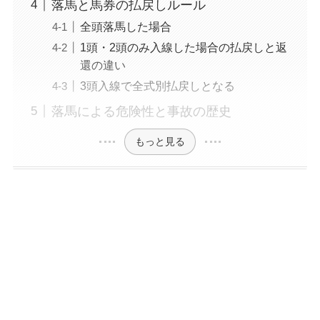
落馬と馬券の払戻しルール
全頭落馬した場合
1頭・2頭のみ入線した場合の払戻しと返
還の違い
3頭入線で全式別払戻しとなる
落馬による危険性と事故の歴史
もっと見る