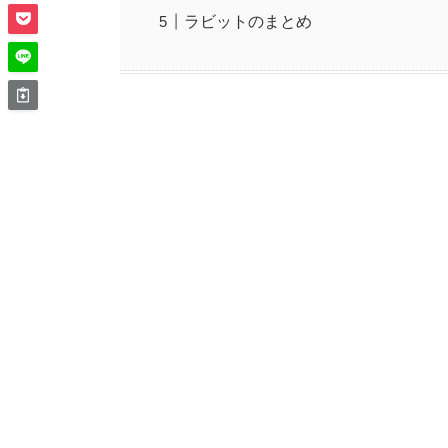
ラビットのまとめ