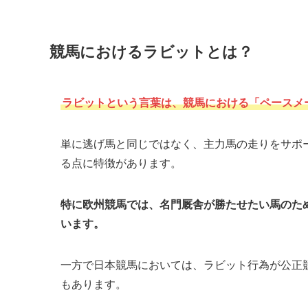
競馬におけるラビットとは？
ラビットという言葉は、競馬における「ペースメ
単に逃げ馬と同じではなく、主力馬の走りをサポ
る点に特徴があります。
特に欧州競馬では、名門厩舎が勝たせたい馬のた
います。
一方で日本競馬においては、ラビット行為が公正
もあります。