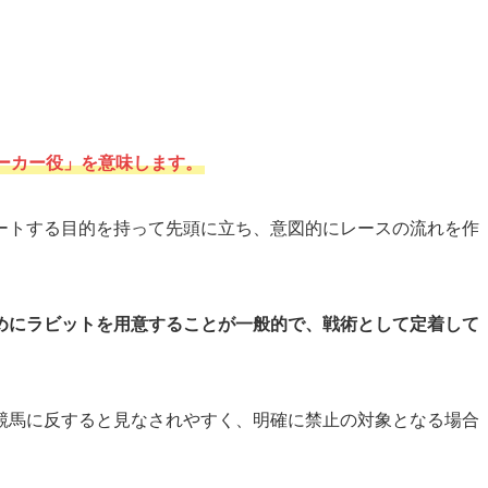
ーカー役」を意味します。
ートする目的を持って先頭に立ち、意図的にレースの流れを作
めにラビットを用意することが一般的で、戦術として定着して
競馬に反すると見なされやすく、明確に禁止の対象となる場合