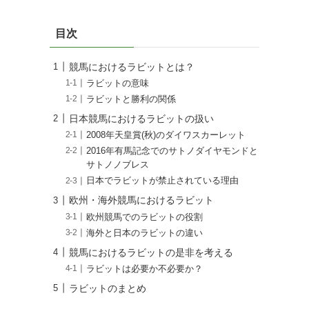
目次
競馬におけるラビットとは？
ラビットの意味
ラビットと勝利の関係
日本競馬におけるラビットの扱い
2008年天皇賞(秋)のダイワスカーレット
2016年有馬記念でのサトノダイヤモンドと
サトノノブレス
日本でラビットが禁止されている理由
欧州・海外競馬におけるラビット
欧州競馬でのラビットの役割
海外と日本のラビットの違い
競馬におけるラビットの是非を考える
ラビットは必要か不必要か？
ラビットのまとめ