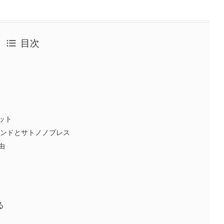
目次
レット
モンドとサトノノブレス
由
る