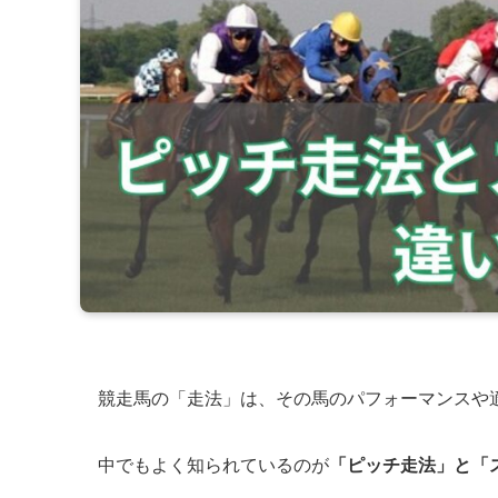
競走馬の「走法」は、その馬のパフォーマンスや
中でもよく知られているのが
「ピッチ走法」と「