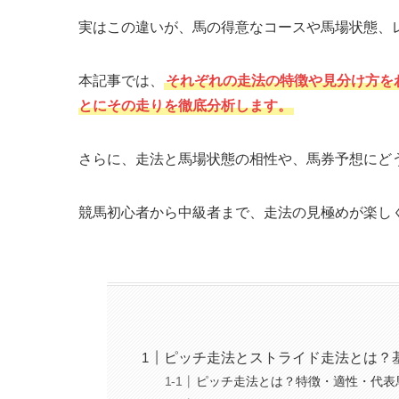
実はこの違いが、馬の得意なコースや馬場状態、
本記事では、
それぞれの走法の特徴や見分け方を
とにその走りを徹底分析します。
さらに、走法と馬場状態の相性や、馬券予想にど
競馬初心者から中級者まで、走法の見極めが楽し
ピッチ走法とストライド走法とは？
ピッチ走法とは？特徴・適性・代表