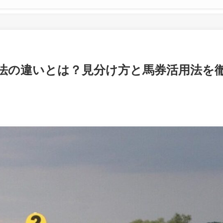
法の違いとは？見分け方と馬券活用法を