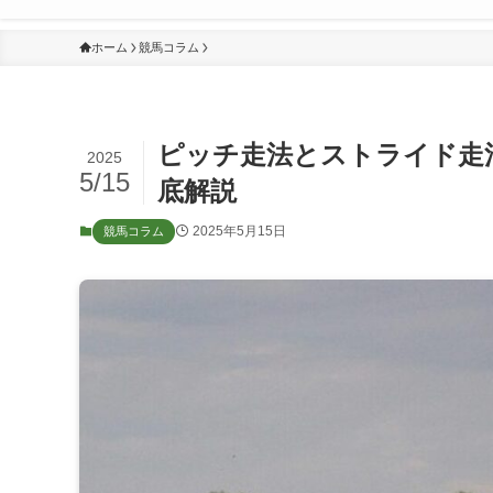
ホーム
競馬コラム
ピッチ走法とストライド走
2025
5/15
底解説
2025年5月15日
競馬コラム