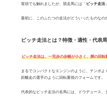
冒頭でも触れましたが、競走馬には「
ピッチ走法
最初に、このふたつの走法がどういったものなの
ピッチ走法とは？特徴・適性・代表
ピッチ走法は、一完歩の歩幅が小さく、脚の回転
まるでコンパクトなエンジンのように、テンポよ
距離走の選手のように回転重視のフォームです。
代表的なピッチ走法の名馬には、ドウデュース、