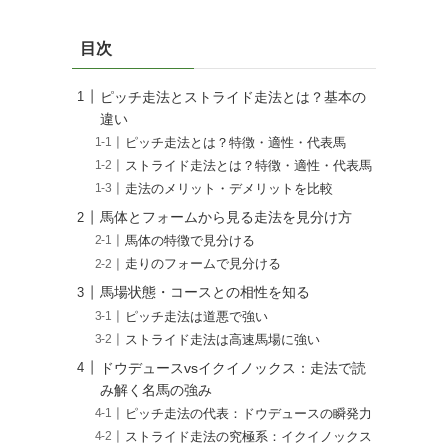
目次
ピッチ走法とストライド走法とは？基本の
違い
ピッチ走法とは？特徴・適性・代表馬
ストライド走法とは？特徴・適性・代表馬
走法のメリット・デメリットを比較
馬体とフォームから見る走法を見分け方
馬体の特徴で見分ける
走りのフォームで見分ける
馬場状態・コースとの相性を知る
ピッチ走法は道悪で強い
ストライド走法は高速馬場に強い
ドウデュースvsイクイノックス：走法で読
み解く名馬の強み
ピッチ走法の代表：ドウデュースの瞬発力
ストライド走法の究極系：イクイノックス