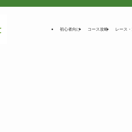
初心者向け
コース攻略
レース・