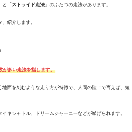
」と「
ストライド走法
」のふたつの走法があります。
か、紹介します。
馬
数が多い走法を指します。
く地面を刻むような走り方が特徴で、人間の陸上で言えば、短
タイキシャトル、ドリームジャーニーなどが挙げられます。