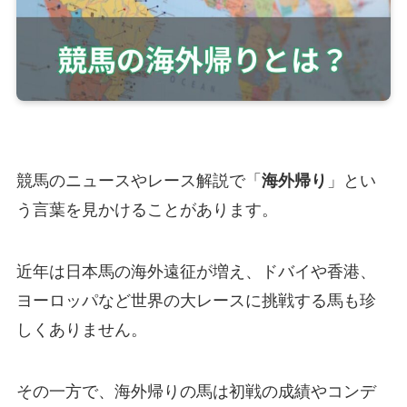
競馬のニュースやレース解説で「
海外帰り
」とい
う言葉を見かけることがあります。
近年は日本馬の海外遠征が増え、ドバイや香港、
ヨーロッパなど世界の大レースに挑戦する馬も珍
しくありません。
その一方で、海外帰りの馬は初戦の成績やコンデ