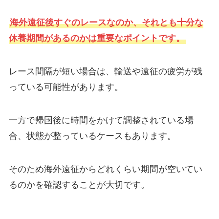
海外遠征後すぐのレースなのか、それとも十分な
休養期間があるのかは重要なポイントです。
レース間隔が短い場合は、輸送や遠征の疲労が残
っている可能性があります。
一方で帰国後に時間をかけて調整されている場
合、状態が整っているケースもあります。
そのため海外遠征からどれくらい期間が空いてい
るのかを確認することが大切です。