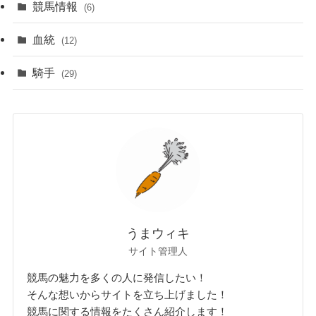
競馬情報
(6)
血統
(12)
騎手
(29)
うまウィキ
サイト管理人
競馬の魅力を多くの人に発信したい！
そんな想いからサイトを立ち上げました！
競馬に関する情報をたくさん紹介します！