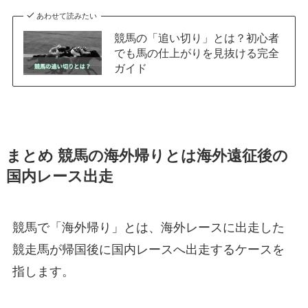
あわせて読みたい
競馬の「追い切り」とは？初心者
でも馬の仕上がりを見抜ける完全
ガイド
まとめ 競馬の海外帰りとは海外遠征後の
国内レース出走
競馬で「海外帰り」とは、海外レースに出走した
競走馬が帰国後に国内レースへ出走するケースを
指します。