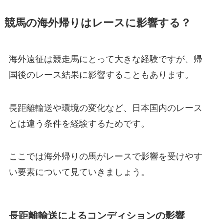
競馬の海外帰りはレースに影響する？
海外遠征は競走馬にとって大きな経験ですが、帰
国後のレース結果に影響することもあります。
長距離輸送や環境の変化など、日本国内のレース
とは違う条件を経験するためです。
ここでは海外帰りの馬がレースで影響を受けやす
い要素について見ていきましょう。
長距離輸送によるコンディションの影響