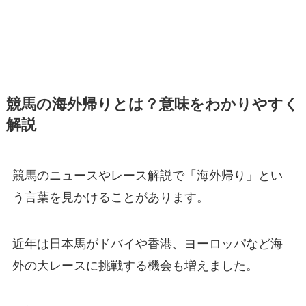
競馬の海外帰りとは？意味をわかりやすく
解説
競馬のニュースやレース解説で「海外帰り」とい
う言葉を見かけることがあります。
近年は日本馬がドバイや香港、ヨーロッパなど海
外の大レースに挑戦する機会も増えました。