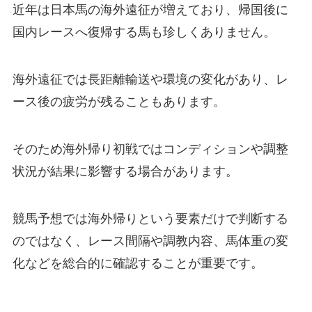
近年は日本馬の海外遠征が増えており、帰国後に
国内レースへ復帰する馬も珍しくありません。
海外遠征では長距離輸送や環境の変化があり、レ
ース後の疲労が残ることもあります。
そのため海外帰り初戦ではコンディションや調整
状況が結果に影響する場合があります。
競馬予想では海外帰りという要素だけで判断する
のではなく、レース間隔や調教内容、馬体重の変
化などを総合的に確認することが重要です。