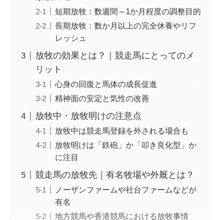
短期放牧：数週間～1か月程度の調整目的
長期放牧：数か月以上の完全休養やリフ
レッシュ
放牧の効果とは？｜競走馬にとってのメ
リット
心身の回復と馬体の成長促進
精神面の安定と気性の改善
放牧中・放牧明けの注意点
放牧中は競走馬登録を外される場合も
放牧明けは「鉄砲」か「叩き良化型」か
に注目
競走馬の放牧先｜有名牧場や外厩とは？
ノーザンファームや社台ファームなどが
有名
地方競馬や香港競馬における放牧事情