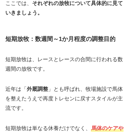
ここでは、
それぞれの放牧について具体的に見て
いきましょう。
短期放牧：数週間～1か月程度の調整目的
短期放牧は、レースとレースの合間に行われる数
週間の放牧です。
近年は「
外厩調整
」とも呼ばれ、牧場施設で馬体
を整えたうえで再度トレセンに戻すスタイルが主
流です。
短期放牧は単なる休養だけでなく、
馬体のケアや