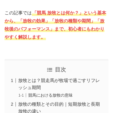
この記事では
「競馬 放牧とは何か？」という基本
から、「放牧の効果」「放牧の種類や期間」「放
牧後のパフォーマンス」まで、初心者にもわかり
やすく解説します。
目次
放牧とは？競走馬が牧場で過ごすリフレ
ッシュ期間
競馬における放牧の意味
放牧の種類とその目的｜短期放牧と長期
放牧の違い