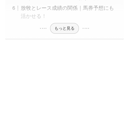
放牧とレース成績の関係｜馬券予想にも
活かせる！
もっと見る