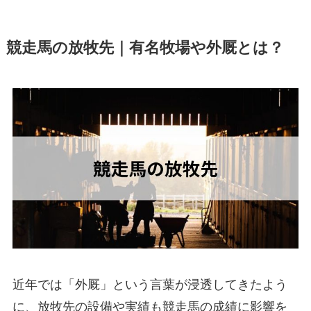
競走馬の放牧先｜有名牧場や外厩とは？
近年では「外厩」という言葉が浸透してきたよう
に、放牧先の設備や実績も競走馬の成績に影響を