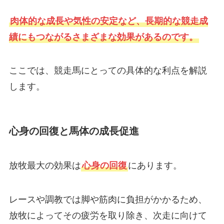
肉体的な成長や気性の安定など、長期的な競走成
績にもつながるさまざまな効果があるのです。
ここでは、競走馬にとっての具体的な利点を解説
します。
心身の回復と馬体の成長促進
放牧最大の効果は
心身の回復
にあります。
レースや調教では脚や筋肉に負担がかかるため、
放牧によってその疲労を取り除き、次走に向けて