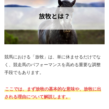
競馬における「放牧」は、単に休ませるだけでな
く、競走馬のパフォーマンスを高める重要な調整
手段でもあります。
ここでは、まず放牧の基本的な意味や、放牧に出
される理由について解説します。