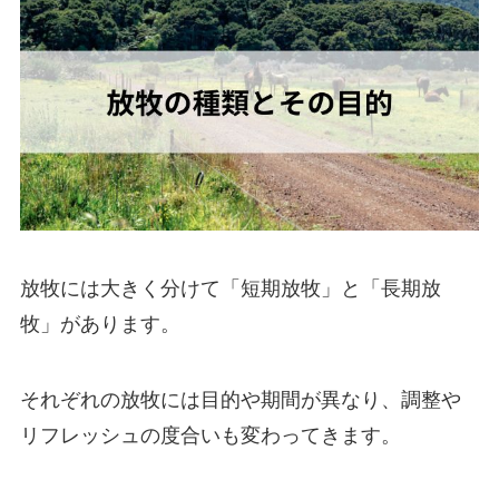
放牧には大きく分けて「短期放牧」と「長期放
牧」があります。
それぞれの放牧には目的や期間が異なり、調整や
リフレッシュの度合いも変わってきます。