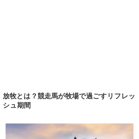
放牧とは？競走馬が牧場で過ごすリフレッ
シュ期間