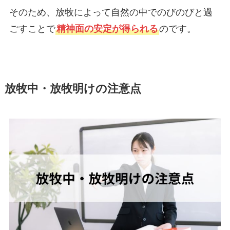
そのため、放牧によって自然の中でのびのびと過
ごすことで
精神面の安定が得られる
のです。
放牧中・放牧明けの注意点