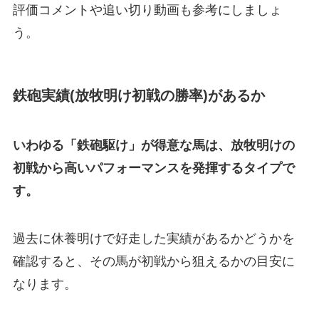
評価コメントや追い切り動画も参考にしましょ
う。
鉄砲実績(放牧明け初戦の勝率)があるか
いわゆる「鉄砲駆け」が得意な馬は、放牧明けの
初戦から高いパフォーマンスを発揮するタイプで
す。
過去に休養明けで好走した実績があるかどうかを
確認すると、その馬が初戦から狙えるかの目安に
なります。