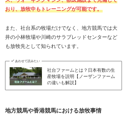
おり、放牧中もトレーニングが可能です。
また、社台系の牧場だけでなく、地方競馬では大
井の小林牧場や川崎のサラブレッドセンターなど
も放牧先として知られています。
あわせて読みたい
社台ファームとは？日本有数の生
産牧場を説明【ノーザンファーム
の違いも解説】
地方競馬や香港競馬における放牧事情