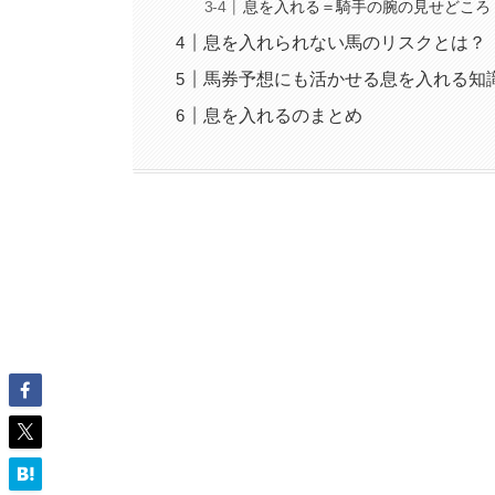
息を入れる＝騎手の腕の見せどころ
息を入れられない馬のリスクとは？
馬券予想にも活かせる息を入れる知
息を入れるのまとめ