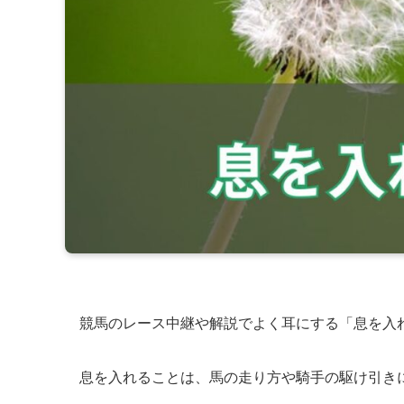
競馬のレース中継や解説でよく耳にする「息を入
息を入れることは、馬の走り方や騎手の駆け引き