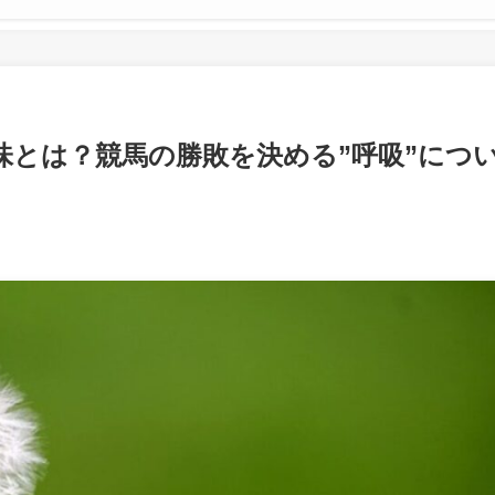
味とは？競馬の勝敗を決める”呼吸”につ