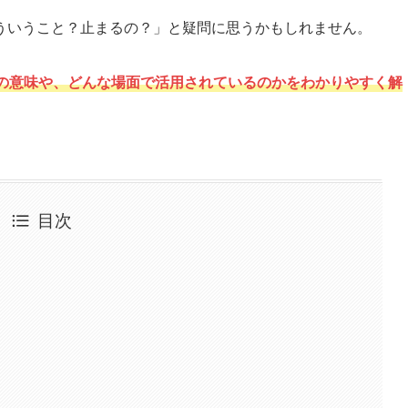
ういうこと？止まるの？」と疑問に思うかもしれません。
の意味や、どんな場面で活用されているのかをわかりやすく解
目次