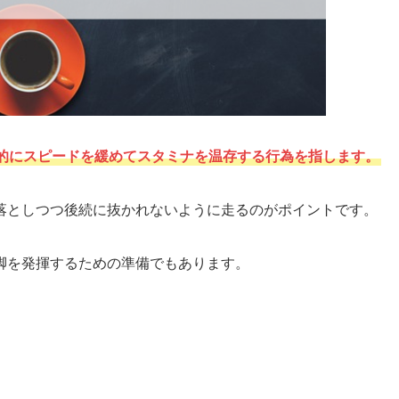
的にスピードを緩めてスタミナを温存する行為を指します。
落としつつ後続に抜かれないように走るのがポイントです。
脚を発揮するための準備でもあります。
。