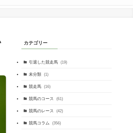
い
カテゴリー
引退した競走馬
(19)
未分類
(1)
競走馬
(16)
競馬のコース
(61)
競馬のレース
(42)
競馬コラム
(356)