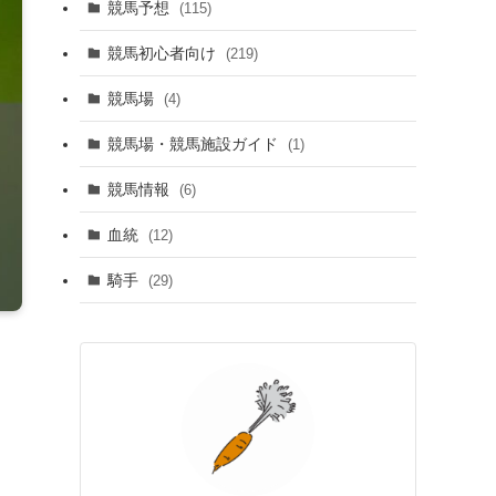
競馬予想
(115)
競馬初心者向け
(219)
競馬場
(4)
競馬場・競馬施設ガイド
(1)
競馬情報
(6)
血統
(12)
騎手
(29)