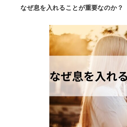
なぜ息を入れることが重要なのか？