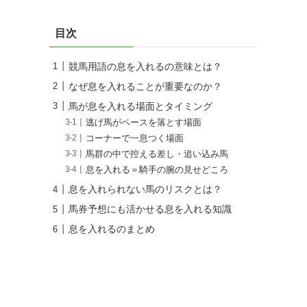
目次
競馬用語の息を入れるの意味とは？
なぜ息を入れることが重要なのか？
馬が息を入れる場面とタイミング
逃げ馬がペースを落とす場面
コーナーで一息つく場面
馬群の中で控える差し・追い込み馬
息を入れる＝騎手の腕の見せどころ
息を入れられない馬のリスクとは？
馬券予想にも活かせる息を入れる知識
息を入れるのまとめ