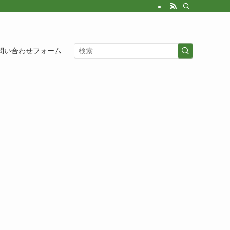
問い合わせフォーム