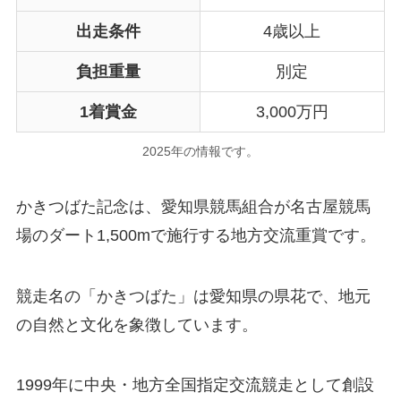
出走条件
4歳以上
負担重量
別定
1着賞金
3,000万円
2025年の情報です。
かきつばた記念は、愛知県競馬組合が名古屋競馬
場のダート1,500mで施行する地方交流重賞です。
競走名の「かきつばた」は愛知県の県花で、地元
の自然と文化を象徴しています。
1999年に中央・地方全国指定交流競走として創設