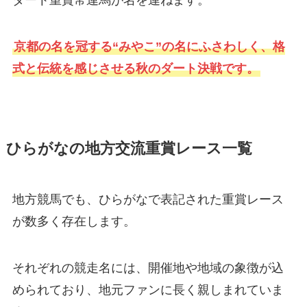
ダート重賞常連馬が名を連ねます。
京都の名を冠する“みやこ”の名にふさわしく、格
式と伝統を感じさせる秋のダート決戦です。
ひらがなの地方交流重賞レース一覧
地方競馬でも、ひらがなで表記された重賞レース
が数多く存在します。
それぞれの競走名には、開催地や地域の象徴が込
められており、地元ファンに長く親しまれていま