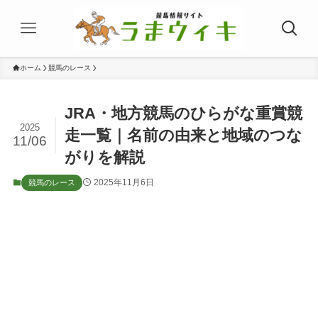
ホーム
競馬のレース
JRA・地方競馬のひらがな重賞競
2025
走一覧｜名前の由来と地域のつな
11/06
がりを解説
2025年11月6日
競馬のレース