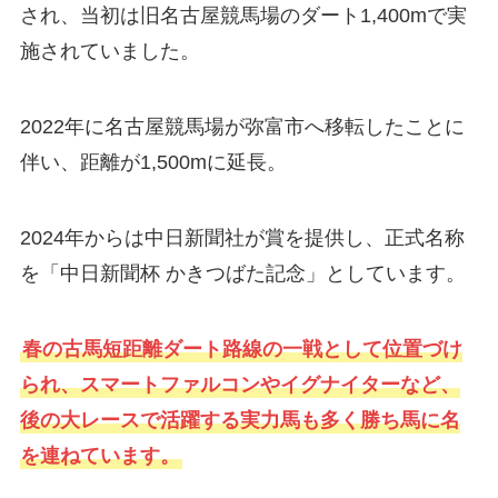
され、当初は旧名古屋競馬場のダート1,400mで実
施されていました。
2022年に名古屋競馬場が弥富市へ移転したことに
伴い、距離が1,500mに延長。
2024年からは中日新聞社が賞を提供し、正式名称
を「中日新聞杯 かきつばた記念」としています。
春の古馬短距離ダート路線の一戦として位置づけ
られ、スマートファルコンやイグナイターなど、
後の大レースで活躍する実力馬も多く勝ち馬に名
を連ねています。