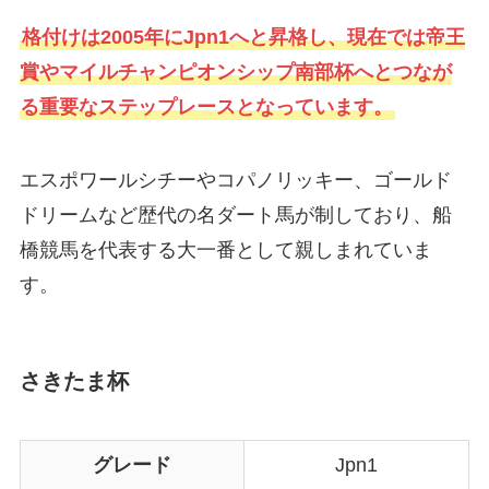
格付けは2005年にJpn1へと昇格し、現在では帝王
賞やマイルチャンピオンシップ南部杯へとつなが
る重要なステップレースとなっています。
エスポワールシチーやコパノリッキー、ゴールド
ドリームなど歴代の名ダート馬が制しており、船
橋競馬を代表する大一番として親しまれていま
す。
さきたま杯
グレード
Jpn1