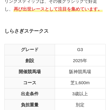
リンクスティップは、その後クラシックで好走
し、
再び出世レースとして注目を集めています。
しらさぎステークス
グレード
G3
創設
2025年
開催競馬場
阪神競馬場
コース
芝1,600m
出走条件
3歳以上
負担重量
別定