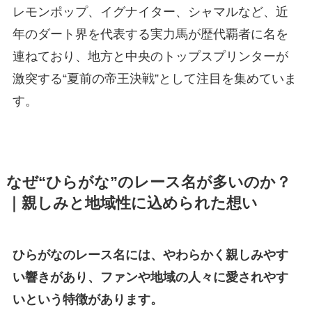
レモンポップ、イグナイター、シャマルなど、近
年のダート界を代表する実力馬が歴代覇者に名を
連ねており、地方と中央のトップスプリンターが
激突する“夏前の帝王決戦”として注目を集めていま
す。
なぜ“ひらがな”のレース名が多いのか？
｜親しみと地域性に込められた想い
ひらがなのレース名には、やわらかく親しみやす
い響きがあり、ファンや地域の人々に愛されやす
いという特徴があります。