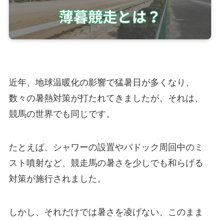
近年、地球温暖化の影響で猛暑日が多くなり、
数々の暑熱対策が打たれてきましたが、それは、
競馬の世界でも同じです。
たとえば、シャワーの設置やパドック周回中のミ
スト噴射など、競走馬の暑さを少しでも和らげる
対策が施行されました。
しかし、それだけでは暑さを凌げない、このまま