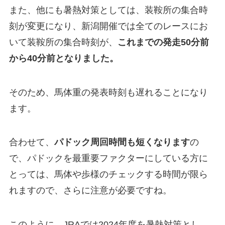
また、他にも暑熱対策としては、装鞍所の集合時
刻が変更になり、新潟開催では全てのレースにお
いて装鞍所の集合時刻が、
これまでの発走50分前
から40分前となりました。
そのため、馬体重の発表時刻も遅れることになり
ます。
合わせて、
パドック周回時間も短くなります
の
で、パドックを最重要ファクターにしている方に
とっては、馬体や歩様のチェックする時間が限ら
れますので、さらに注意が必要ですね。
このように、JRAでは2024年度を暑熱対策とし