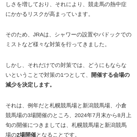
しさを増しており、それにより、競走馬の熱中症
にかかるリスクが高まっています。
そのため、JRAは、シャワーの設置やパドックでの
ミストなど様々な対策を行ってきました。
しかし、それだけでの対策では、どうにもならな
いということで対策の1つとして、
開催する会場の
減少を決定します。
それは、例年だと札幌競馬場と新潟競馬場、小倉
競馬場の3場開催のところ、2024年7月末から8月上
旬の開催につきましては、札幌競馬場と新潟競馬
場の
2場開催
となることです。