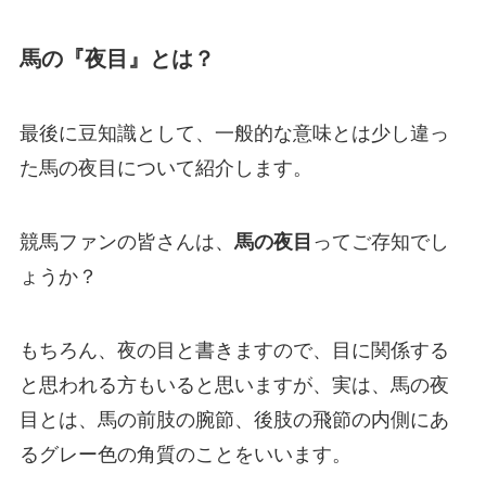
馬の『夜目』とは？
最後に豆知識として、一般的な意味とは少し違っ
た馬の夜目について紹介します。
競馬ファンの皆さんは、
馬の夜目
ってご存知でし
ょうか？
もちろん、夜の目と書きますので、目に関係する
と思われる方もいると思いますが、実は、馬の夜
目とは、馬の前肢の腕節、後肢の飛節の内側にあ
るグレー色の角質のことをいいます。