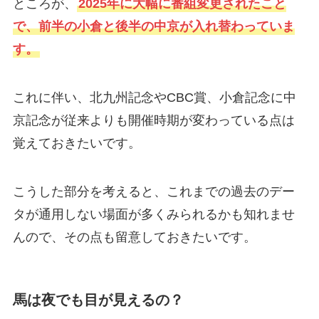
ところが、
2025年に大幅に番組変更されたこと
で、前半の小倉と後半の中京が入れ替わっていま
す。
これに伴い、北九州記念やCBC賞、小倉記念に中
京記念が従来よりも開催時期が変わっている点は
覚えておきたいです。
こうした部分を考えると、これまでの過去のデー
タが通用しない場面が多くみられるかも知れませ
んので、その点も留意しておきたいです。
馬は夜でも目が見えるの？