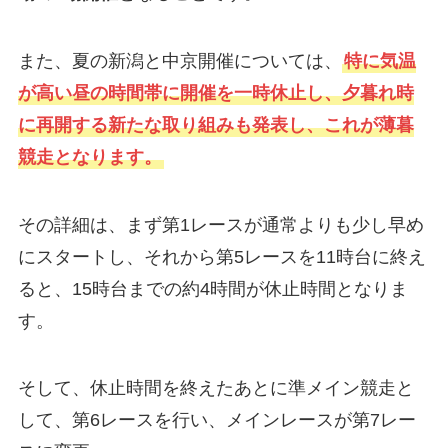
また、夏の新潟と中京開催については、
特に気温
が高い昼の時間帯に開催を一時休止し、夕暮れ時
に再開する新たな取り組みも発表し、これが薄暮
競走となります。
その詳細は、まず第1レースが通常よりも少し早め
にスタートし、それから第5レースを11時台に終え
ると、15時台までの約4時間が休止時間となりま
す。
そして、休止時間を終えたあとに準メイン競走と
して、第6レースを行い、メインレースが第7レー