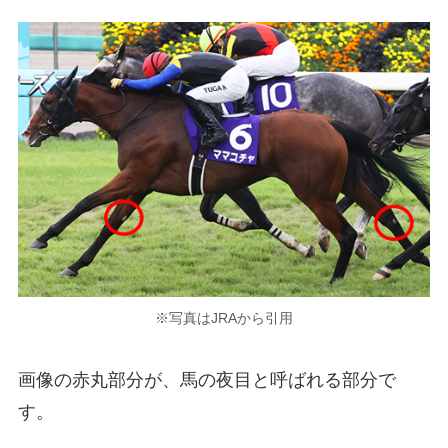
※写真はJRAから引用
画像の赤丸部分が、馬の夜目と呼ばれる部分で
す。