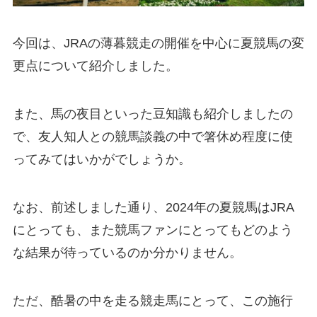
今回は、JRAの薄暮競走の開催を中心に夏競馬の変
更点について紹介しました。
また、馬の夜目といった豆知識も紹介しましたの
で、友人知人との競馬談義の中で箸休め程度に使
ってみてはいかがでしょうか。
なお、前述しました通り、2024年の夏競馬はJRA
にとっても、また競馬ファンにとってもどのよう
な結果が待っているのか分かりません。
ただ、酷暑の中を走る競走馬にとって、この施行