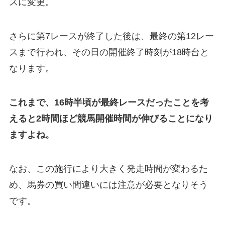
スに変更。
さらに第7レースが終了した後は、最終の第12レー
スまで行われ、その日の開催終了時刻が18時台と
なります。
これまで、16時半頃が最終レースだったことを考
えると2時間ほど競馬開催時間が伸びることになり
ますよね。
なお、この施行により大きく発走時間が変わるた
め、馬券の買い間違いには注意が必要となりそう
です。