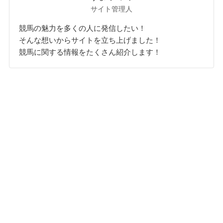
サイト管理人
競馬の魅力を多くの人に発信したい！
そんな想いからサイトを立ち上げました！
競馬に関する情報をたくさん紹介します！