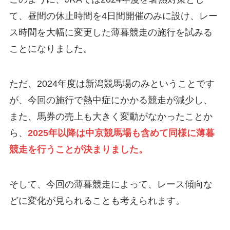
て、昼間の休止時間を4日間開催のみに設け、レー
ス時間を大幅に変更した薄暮競走の施行を試みる
ことになりました。
ただ、2024年度は新潟競馬場のみということです
が、今回の施行で熱中症にかかる競走が減少し、
また、馬券の売上も大きく変動がなかったことか
ら、
2025年以降は中京競馬場も含めて同様に薄暮
競走を行うことが決まりました。
そして、今回の薄暮競走によって、レース傾向な
どに変化が見られることも考えられます。