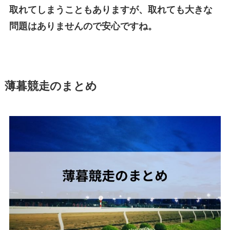
取れてしまうこともありますが、取れても大きな
問題はありませんので安心ですね。
薄暮競走の
まとめ