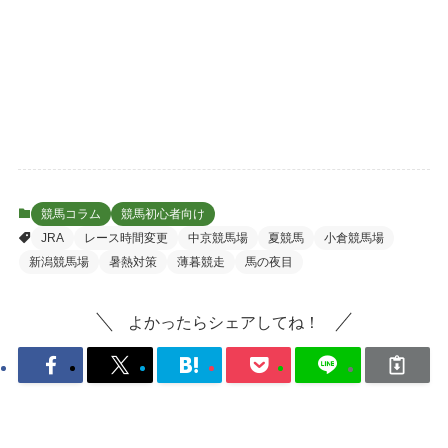
競馬コラム
競馬初心者向け
JRA
レース時間変更
中京競馬場
夏競馬
小倉競馬場
新潟競馬場
暑熱対策
薄暮競走
馬の夜目
よかったらシェアしてね！