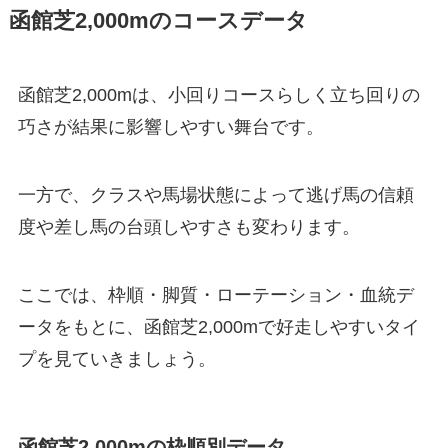
函館芝2,000mのコースデータ
函館芝2,000mは、小回りコースらしく立ち回りの
巧さが結果に影響しやすい舞台です。
一方で、クラスや馬場状態によって逃げ馬の信頼
度や差し馬の台頭しやすさも変わります。
ここでは、枠順・脚質・ローテーション・血統デ
ータをもとに、函館芝2,000mで好走しやすいタイ
プを見ていきましょう。
函館芝2,000mの枠順別データ