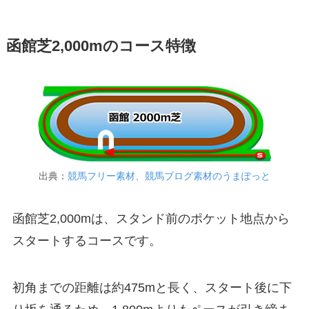
函館芝2,000mのコース特徴
出典：
競馬フリー素材、競馬ブログ素材のうまぽっと
函館芝2,000mは、スタンド前のポケット地点から
スタートするコースです。
初角までの距離は約475mと長く、スタート後に下