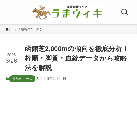
ホーム
競馬のコース
函館芝2,000mの傾向を徹底分析！
2026
枠順・脚質・血統データから攻略
6/26
法を解説
2026年6月26日
競馬のコース