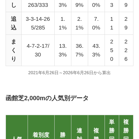
し
263/333
3%
9%
0%
3
9
追
3-3-14-26
1.
2.
7.
1
2
込
5/285
1%
1%
0%
1
9
ま
2
2
4-7-2-17/
13.
36.
43.
く
5
2
30
3%
7%
3%
り
0
6
2021年6月26日～2026年6月26日から算出
函館芝2,000mの人気別データ
単
複
連
複
勝
勝
着別度
勝