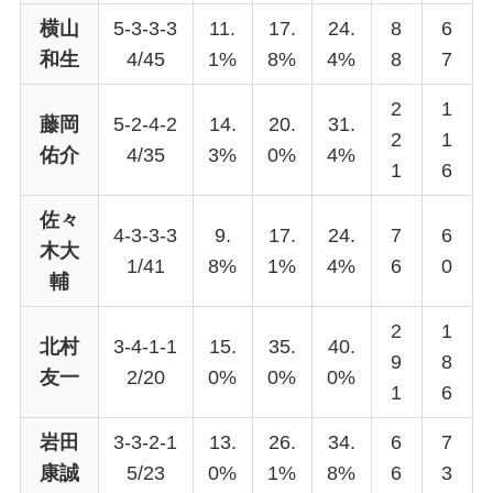
横山
5-3-3-3
11.
17.
24.
8
6
和生
4/45
1%
8%
4%
8
7
2
1
藤岡
5-2-4-2
14.
20.
31.
2
1
佑介
4/35
3%
0%
4%
1
6
佐々
4-3-3-3
9.
17.
24.
7
6
木大
1/41
8%
1%
4%
6
0
輔
2
1
北村
3-4-1-1
15.
35.
40.
9
8
友一
2/20
0%
0%
0%
1
6
岩田
3-3-2-1
13.
26.
34.
6
7
康誠
5/23
0%
1%
8%
6
3