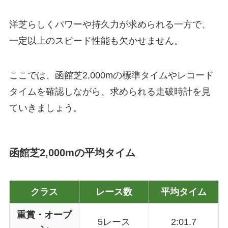
洋芝らしくパワーや持久力が求められる一方で、
一定以上のスピード性能も欠かせません。
ここでは、函館芝2,000mの標準タイムやレコード
タイムを確認しながら、求められる走破時計を見
ていきましょう。
函館芝2,000mの平均タイム
クラス
レース数
平均タイム
重賞・オープ
5レース
2:01.7