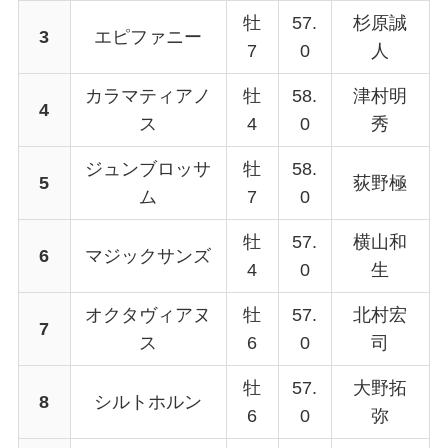
牡
57.
杉原誠
3
エピファニー
7
0
人
カラマティアノ
牡
58.
津村明
4
ス
4
0
秀
ジュンブロッサ
牡
58.
5
荻野極
ム
7
0
牡
57.
横山和
6
マジックサンズ
4
0
生
オクタヴィアヌ
牡
57.
北村宏
7
ス
6
0
司
牡
57.
大野拓
8
シルトホルン
6
0
弥