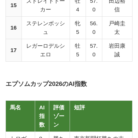
ストレイトトー
牡
57.
田辺裕
15
カー
4
0
信
ステレンボッシ
牝
56.
戸崎圭
16
ュ
5
0
太
レガーロデルシ
牡
57.
岩田康
17
エロ
5
0
誠
エプソムカップ2026のAI指数
馬名
AI
評価
短評
指
ゾー
数
ン