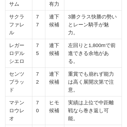
サム
有力
サクラ
7
連下
3勝クラス快勝の勢い
ファレ
7
候補
とレーン騎手が魅
ル
力。
レガー
7
連下
左回りと1,800mで前
ロデル
5
候補
進できる余地があ
シエロ
る。
センツ
7
連下
重賞でも崩れず能力
ブラッ
2
候補
は高く展開次第で注
ド
意。
マテン
7
ヒモ
実績は上位で中距離
ロウレ
0
候補
戦なら巻き返し可
オ
能。