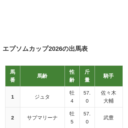
エプソムカップ2026の出馬表
馬
性
斤
馬齢
騎手
番
齢
量
牡
57.
佐々木
1
ジュタ
4
0
大輔
牡
57.
2
サブマリーナ
武豊
5
0