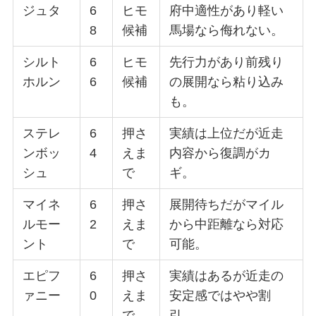
ジュタ
6
ヒモ
府中適性があり軽い
8
候補
馬場なら侮れない。
シルト
6
ヒモ
先行力があり前残り
ホルン
6
候補
の展開なら粘り込み
も。
ステレ
6
押さ
実績は上位だが近走
ンボッ
4
えま
内容から復調がカ
シュ
で
ギ。
マイネ
6
押さ
展開待ちだがマイル
ルモー
2
えま
から中距離なら対応
ント
で
可能。
エピフ
6
押さ
実績はあるが近走の
ァニー
0
えま
安定感ではやや割
で
引。