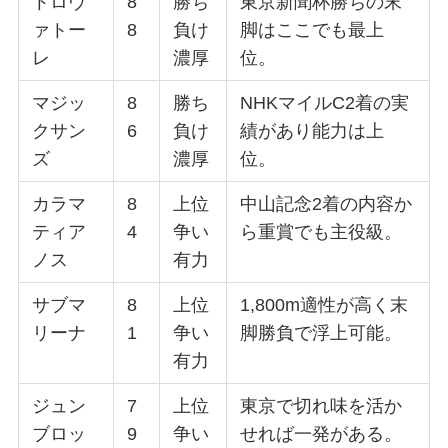
トロヴ
8
勝ち
東京新聞杯勝ちの末
ァトー
8
負け
脚はここでも最上
レ
濃厚
位。
マジッ
8
勝ち
NHKマイルC2着の実
クサン
6
負け
績があり能力は上
ズ
濃厚
位。
カラマ
8
上位
中山記念2着の内容か
ティア
4
争い
ら重賞でも主役級。
ノス
有力
サブマ
8
上位
1,800m適性が高く末
リーナ
1
争い
脚勝負で浮上可能。
有力
ジュン
7
上位
東京で切れ味を活か
ブロッ
9
争い
せれば一発がある。