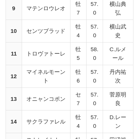
牡
57.
横山典
9
マテンロウレオ
7
0
弘
牡
57.
横山武
10
センツブラッド
4
0
史
牡
58.
C.ルメ
11
トロヴァトーレ
5
0
ール
マイネルモーン
牡
57.
丹内祐
12
ト
6
0
次
セ
57.
菅原明
13
オニャンコポン
7
0
良
牡
57.
D.レー
14
サクラファレル
4
0
ン