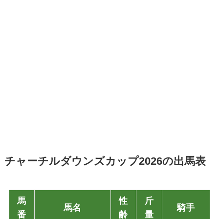
チャーチルダウンズカップ2026の出馬表
馬
性
斤
馬名
騎手
番
齢
量