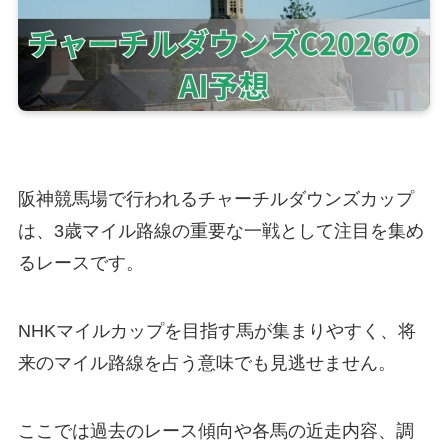
阪神競馬場で行われるチャーチルダウンズカップ
は、3歳マイル路線の重要な一戦として注目を集め
るレースです。
NHKマイルカップを目指す馬が集まりやすく、将
来のマイル路線を占う意味でも見逃せません。
ここでは過去のレース傾向や各馬の近走内容、調