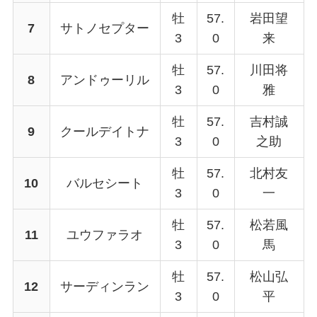
牡
57.
岩田望
7
サトノセプター
3
0
来
牡
57.
川田将
8
アンドゥーリル
3
0
雅
牡
57.
吉村誠
9
クールデイトナ
3
0
之助
牡
57.
北村友
10
バルセシート
3
0
一
牡
57.
松若風
11
ユウファラオ
3
0
馬
牡
57.
松山弘
12
サーディンラン
3
0
平