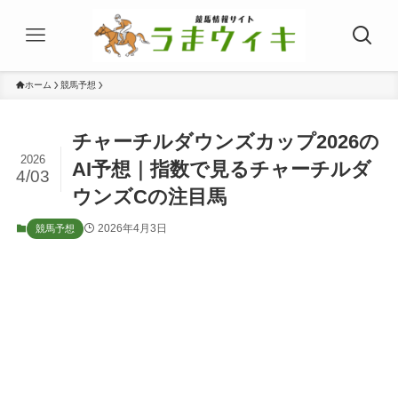
ホーム
競馬予想
チャーチルダウンズカップ2026の
2026
AI予想｜指数で見るチャーチルダ
4/03
ウンズCの注目馬
2026年4月3日
競馬予想