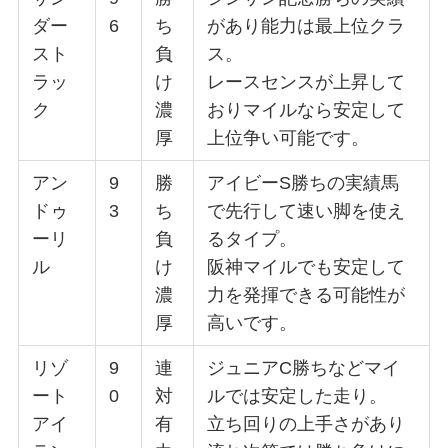
ダー
6
ち
があり能力は最上位クラ
スト
負
ス。
ラッ
け
レースセンスが上昇して
ク
濃
おりマイルなら安定して
厚
上位争い可能です。
アン
9
勝
アイビーS勝ちの実績馬
ドゥ
3
ち
で先行して速い脚を使え
ーリ
負
るタイプ。
ル
け
阪神マイルでも安定して
濃
力を発揮できる可能性が
厚
高いです。
リゾ
9
連
ジュニアC勝ちなどマイ
ート
0
対
ルでは安定した走り。
アイ
有
立ち回りの上手さがあり