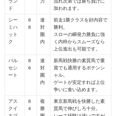
ラン
力
流れ次第では勝ち負けに
ド
加われます。
シー
8
連
前走1勝クラスを好内容で
ミハ
8
対
勝利。
ット
圏
スローの瞬発力勝負に強
ク
内
く内枠からスムーズなら
上位進出も可能です。
バル
8
連
新馬戦快勝の素質馬で重
セシ
6
対
賞でも通用するポテンシ
ート
圏
ャル。
内
ゲートが安定すれば上位
争いに食い込めます。
アス
8
複
東京新馬戦を快勝した素
クイ
4
勝
質馬で伸びしろ十分。
キゴ
圏
レース経験は浅いですが