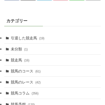
カテゴリー
引退した競走馬
(19)
未分類
(1)
競走馬
(16)
競馬のコース
(61)
競馬のレース
(42)
競馬コラム
(356)
競馬予想
(120)