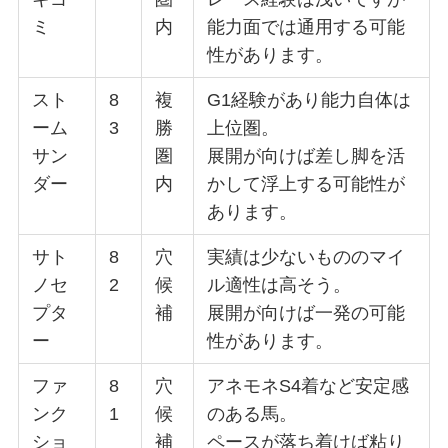
ミ
内
能力面では通用する可能
性があります。
スト
8
複
G1経験があり能力自体は
ーム
3
勝
上位圏。
サン
圏
展開が向けば差し脚を活
ダー
内
かして浮上する可能性が
あります。
サト
8
穴
実績は少ないもののマイ
ノセ
2
候
ル適性は高そう。
プタ
補
展開が向けば一発の可能
ー
性があります。
ファ
8
穴
アネモネS4着など安定感
ンク
1
候
のある馬。
ショ
補
ペースが落ち着けば粘り