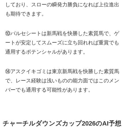
しており、スローの瞬発力勝負になれば上位進出
も期待できます。
⑩バルセシートは新馬戦を快勝した素質馬で、ゲ
ートが安定してスムーズに立ち回れれば重賞でも
通用するポテンシャルがあります。
⑭アスクイキゴミは東京新馬戦を快勝した素質馬
で、レース経験は浅いものの能力面ではこのメン
バーでも通用する可能性があります。
チャーチルダウンズカップ2026のAI予想