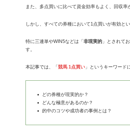
また、多点買いに比べて資金効率もよく、回収率
しかし、すべての券種において1点買いが有効と
特に三連単やWIN5などは「
非現実的
」とされてお
す。
本記事では、「
競馬 1点買い
」というキーワード
どの券種が現実的か？
どんな極意があるのか？
的中のコツや成功者の事例とは？