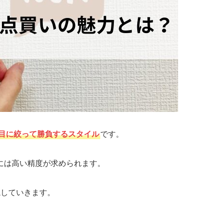
い目に絞って勝負するスタイル
です。
には高い精度が求められます。
説していきます。