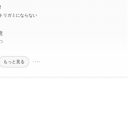
！
トリガミにならない
意
つ
もっと見る