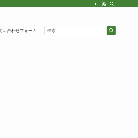
問い合わせフォーム