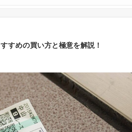
おすすめの買い方と極意を解説！