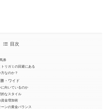
目次
馬券
とトリガミの回避にある
い方なのか？
複勝・ワイド
いに向いているのか
理的なスタイル
の資金増加術
ターンの黄金バランス