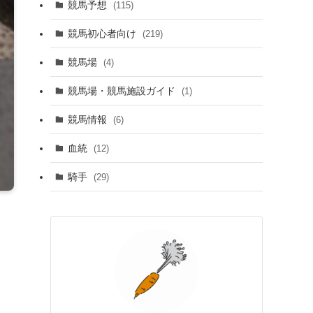
競馬予想
(115)
競馬初心者向け
(219)
競馬場
(4)
競馬場・競馬施設ガイド
(1)
競馬情報
(6)
血統
(12)
騎手
(29)