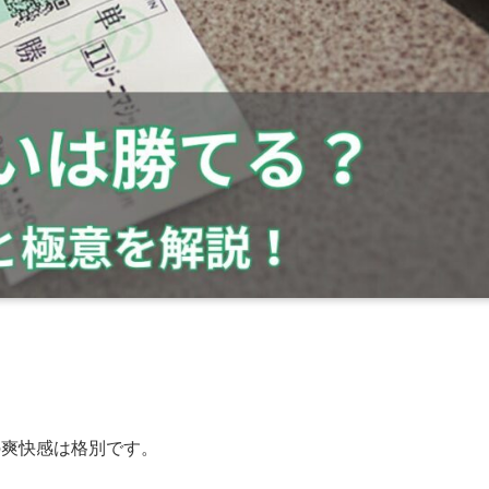
の爽快感は格別です。