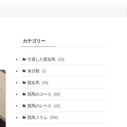
カテゴリー
引退した競走馬
(19)
未分類
(1)
競走馬
(16)
競馬のコース
(60)
競馬のレース
(42)
競馬コラム
(356)