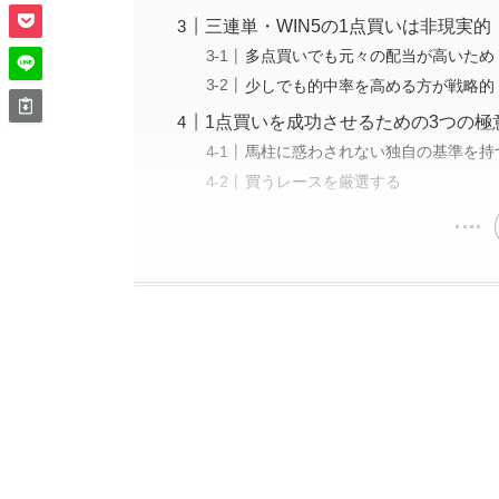
三連単・WIN5の1点買いは非現実的
多点買いでも元々の配当が高いため
少しでも的中率を高める方が戦略的
1点買いを成功させるための3つの極
馬柱に惑わされない独自の基準を持
買うレースを厳選する