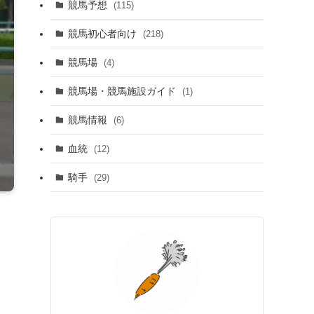
競馬予想
(115)
競馬初心者向け
(218)
競馬場
(4)
競馬場・競馬施設ガイド
(1)
競馬情報
(6)
血統
(12)
騎手
(29)