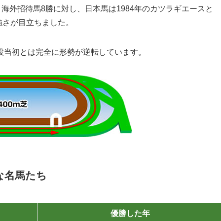
海外招待馬8勝に対し、日本馬は1984年のカツラギエースと
強さが目立ちました。
設当初とは完全に形勢が逆転しています。
な名馬たち
優勝した年