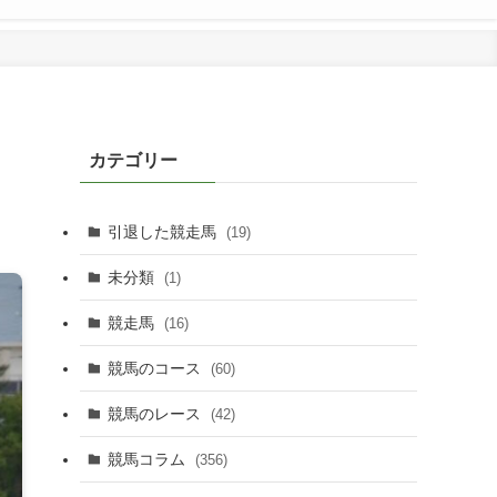
カテゴリー
引退した競走馬
(19)
未分類
(1)
競走馬
(16)
競馬のコース
(60)
競馬のレース
(42)
競馬コラム
(356)