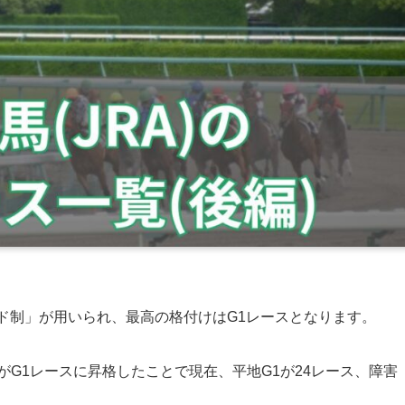
ード制」が用いられ、最高の格付けはG1レースとなります。
がG1レースに昇格したことで現在、平地G1が24レース、障害