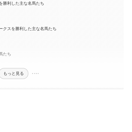
を勝利した主な名馬たち
ークスを勝利した主な名馬たち
馬たち
もっと見る