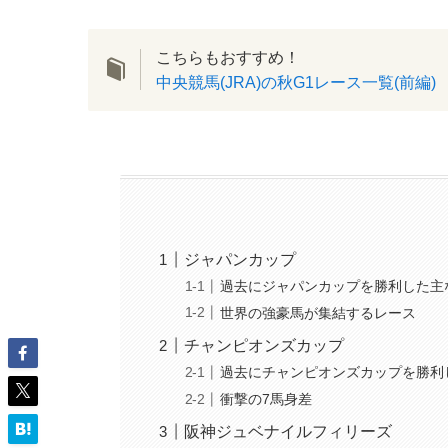
こちらもおすすめ！
中央競馬(JRA)の秋G1レース一覧(前編)
ジャパンカップ
過去にジャパンカップを勝利した主
世界の強豪馬が集結するレース
チャンピオンズカップ
過去にチャンピオンズカップを勝利
衝撃の7馬身差
阪神ジュベナイルフィリーズ