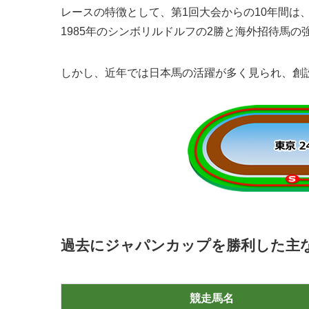
レースの特徴として、第1回大会からの10年間は、
1985年のシンボリルドルフの2勝と海外招待馬の
しかし、近年では日本馬の活躍が多く見られ、創
過去にジャパンカップを勝利した主
競走馬名