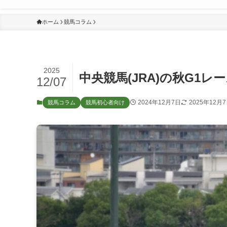
ホーム
競馬コラム
2025
中央競馬(JRA)の秋G1レー
12/07
2024年12月7日
2025年12月
競馬コラム
競馬初心者向け