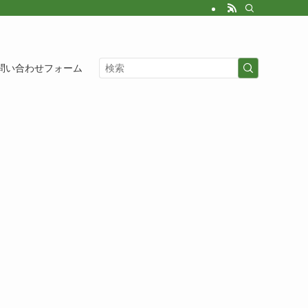
問い合わせフォーム