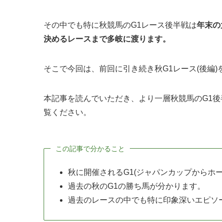
その中でも特に秋競馬のG1レース後半戦は
年末の
決めるレースまで多岐に渡ります。
そこで今回は、前回に引き続き秋G1レース(後編)
本記事を読んでいただき、より一層秋競馬のG1
覧ください。
この記事で分かること
秋に開催されるG1(ジャパンカップからホ
過去の秋のG1の勝ち馬が分かります。
過去のレースの中でも特に印象深いエピソ