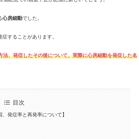
る
心房細動
でした。
発症することがあります。
方法、発症したその後について、実際に心房細動を発症した名
目次
因、発症率と再発率について】