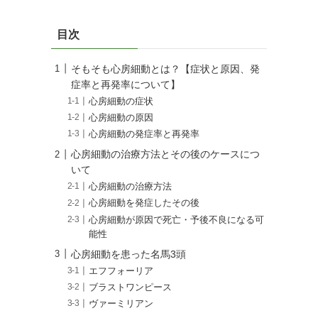
目次
そもそも心房細動とは？【症状と原因、発
症率と再発率について】
心房細動の症状
心房細動の原因
心房細動の発症率と再発率
心房細動の治療方法とその後のケースにつ
いて
心房細動の治療方法
心房細動を発症したその後
心房細動が原因で死亡・予後不良になる可
能性
心房細動を患った名馬3頭
エフフォーリア
ブラストワンピース
ヴァーミリアン