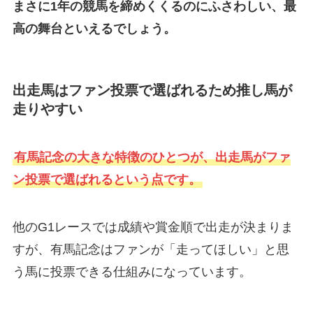
まさに1年の競馬を締めくくるのにふさわしい、最
高の舞台といえるでしょう。
出走馬はファン投票で選ばれるため推し馬が
走りやすい
有馬記念の大きな特徴のひとつが、出走馬がファ
ン投票で選ばれるという点です。
他のG1レースでは成績や賞金順で出走が決まりま
すが、有馬記念はファンが「走ってほしい」と思
う馬に投票できる仕組みになっています。