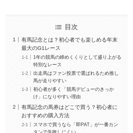
目次
有馬記念とは？初心者でも楽しめる年末
最大のG1レース
1年の競馬の締めくくりとして盛り上がる
特別なレース
出走馬はファン投票で選ばれるため推し
馬が走りやすい
初心者が多く「競馬デビューのきっか
け」になりやすい理由
有馬記念の馬券はどこで買う？初心者に
おすすめの購入方法
スマホで買うなら「即PAT」が一番カン
タンで失敗しにくい