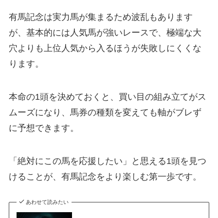
有馬記念は実力馬が集まるため波乱もあります
が、基本的には人気馬が強いレースで、極端な大
穴よりも上位人気から入るほうが失敗しにくくな
ります。
本命の1頭を決めておくと、買い目の組み立てがス
ムーズになり、馬券の種類を変えても軸がブレず
に予想できます。
「絶対にこの馬を応援したい」と思える1頭を見つ
けることが、有馬記念をより楽しむ第一歩です。
あわせて読みたい