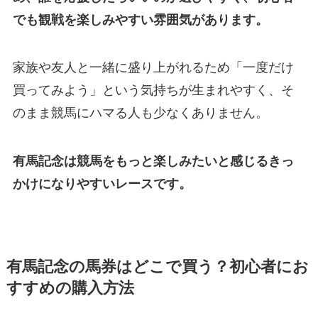
でも観戦を楽しみやすい雰囲気があります。
家族や友人と一緒に盛り上がれるため「一度だけ
買ってみよう」という気持ちが生まれやすく、そ
のまま競馬にハマる人も少なくありません。
有馬記念は競馬をもっと楽しみたいと感じるきっ
かけになりやすいレースです。
有馬記念の馬券はどこで買う？初心者にお
すすめの購入方法