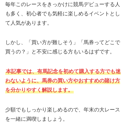
毎年このレースをきっかけに競馬デビューする人
も多く、初心者でも気軽に楽しめるイベントとし
て人気があります。
しかし、「買い方が難しそう」「馬券ってどこで
買うの？」と不安に感じる方もいるはずです。
本記事では、有馬記念を初めて購入する方でも迷
わないように、馬券の買い方やおすすめの賭け方
を分かりやすく解説します。
少額でもしっかり楽しめるので、年末の大レース
を一緒に満喫しましょう。